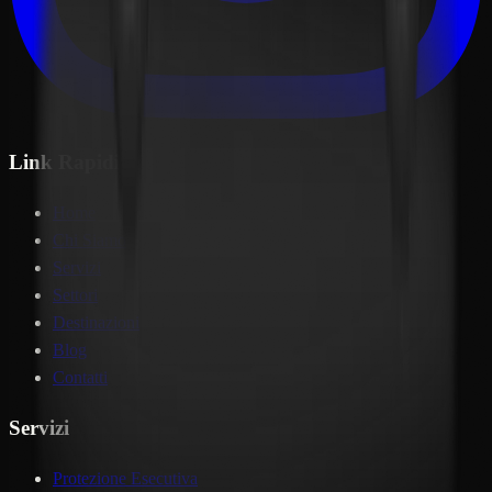
Link Rapidi
Home
Chi Siamo
Servizi
Settori
Destinazioni
Blog
Contatti
Servizi
Protezione Esecutiva