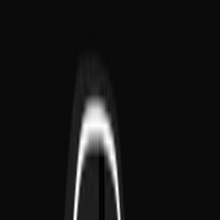
Durata
Numero di Persone
Livello di Rischio
Dettagli Aggiuntivi