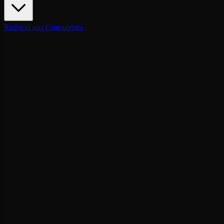
Richiedi una Consulenza
Nome e Cognome
*
Azienda / Organizzazione
Indirizzo E-mail
*
Telefono / WhatsApp
🇲🇦
+
212
⌄
Servizio Richiesto
*
Destinazione
Data Preferita