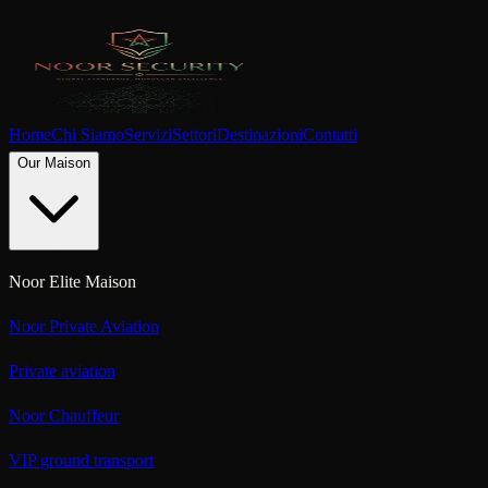
Home
Chi Siamo
Servizi
Settori
Destinazioni
Contatti
Our Maison
Noor Elite Maison
Noor Private Aviation
Private aviation
Noor Chauffeur
VIP ground transport