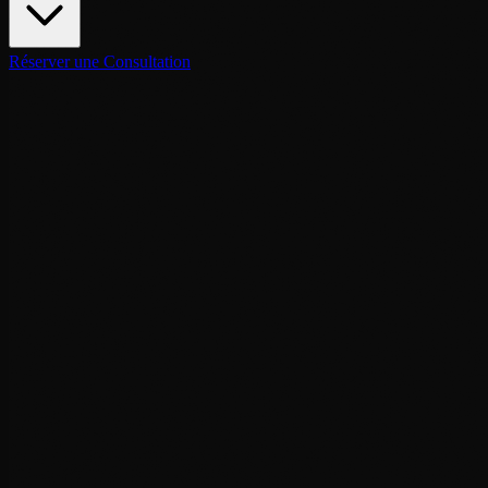
Réserver une Consultation
Nom Complet
*
Société / Organisation
Adresse Email
*
Téléphone / WhatsApp
🇲🇦
+
212
⌄
Service Souhaité
*
Lieu / Destination
Date Souhaitée