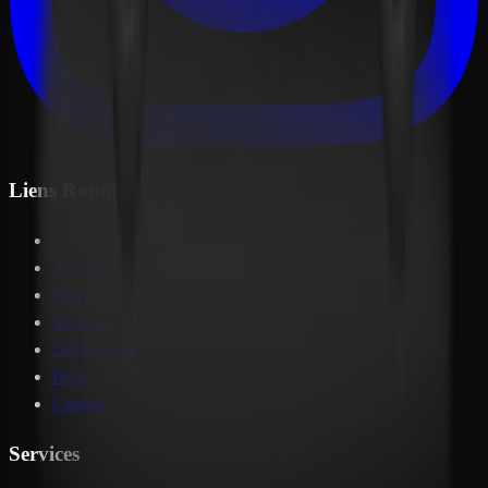
Liens Rapides
Accueil
À Propos
Services
Secteurs
Destinations
Blog
Contact
Services