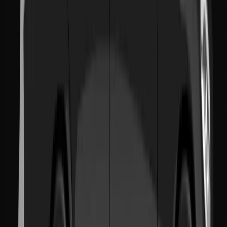
Siège Social
6 Rue 6 octobre, 3rd Floor
Casablanca, Morocco