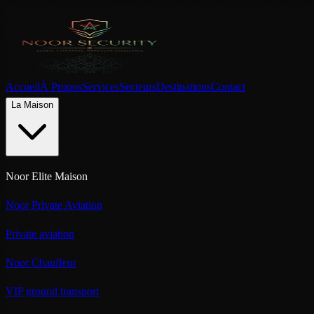
Accueil
À Propos
Services
Secteurs
Destinations
Contact
La Maison
Noor Elite Maison
Noor Private Aviation
Private aviation
Noor Chauffeur
VIP ground transport